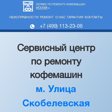
СЕРВИС ПО РЕМОНТУ КОФЕМАШИН
МОСКВА
НЕИСПРАВНОСТИ
РЕМОНТ
О НАС
ГАРАНТИЯ
КОНТАКТЫ
+7 (499) 113-23-06
Сервисный центр
по ремонту
кофемашин
м. Улица
Скобелевская